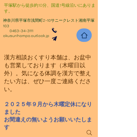
​平塚駅から徒歩約10分、国道1号線沿いにありま
す。
神奈川県平塚市浅間町2-10サニークレスト湘南平塚
103
0463-34-3111
okusurihompo.outlook.jp
​漢方相談おくすり本舗は、お盆中
も営業しております（木曜日以
外）。気になる体調を漢方で整え
たい方は、ぜひ一度ご連絡くださ
い。
２０２５年９月から木曜定休になり
ました
​お間違えの無いようお願いいたしま
す