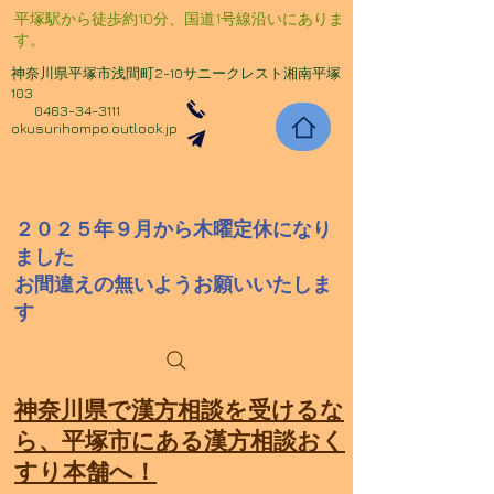
​平塚駅から徒歩約10分、国道1号線沿いにありま
す。
神奈川県平塚市浅間町2-10サニークレスト湘南平塚
103
0463-34-3111
okusurihompo.outlook.jp
２０２５年９月から木曜定休になり
ました
​お間違えの無いようお願いいたしま
す
​神奈川県で漢方相談を受けるな
ら、平塚市にある漢方相談おく
すり本舗へ！