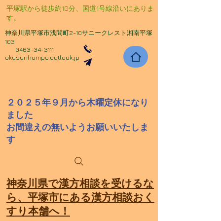
​平塚駅から徒歩約10分、国道1号線沿いにありま
す。
神奈川県平塚市浅間町2-10サニークレスト湘南平塚
103
0463-34-3111
okusurihompo.outlook.jp
２０２５年９月から木曜定休になり
ました
​お間違えの無いようお願いいたしま
す
​神奈川県で漢方相談を受けるな
ら、平塚市にある漢方相談おく
すり本舗へ！