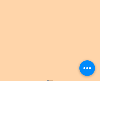
コメント
お子様と漢方薬
あがり症と漢方薬
この投稿へのコメントは利用でき
なくなりました。詳細はサイト所